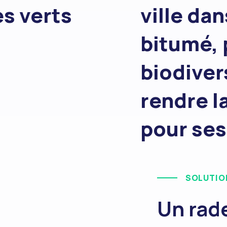
s verts
ville da
bitumé, 
biodivers
rendre la
pour ses
SOLUTIO
Un rade