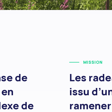
MISSION
nse de
Les rade
 en
issu d’u
lexe de
ramener 