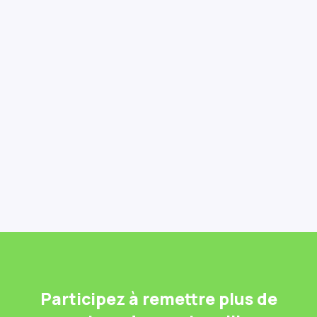
#5 Animation, communication
Implication des citoyens dans le projet et
valorisation de l’initiative à travers notre
programme pédagogique.
Participez à remettre plus de